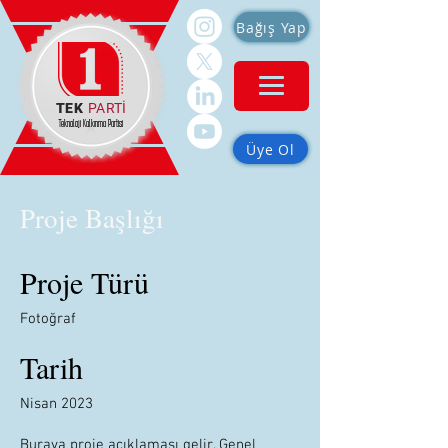
Bağış Yap
TEK
PARTİ
Teknoloji Kalkınma Partisi
Üye Ol
Proje Başlığı
Proje Türü
Fotoğraf
Tarih
Nisan 2023
Buraya proje açıklaması gelir. Genel